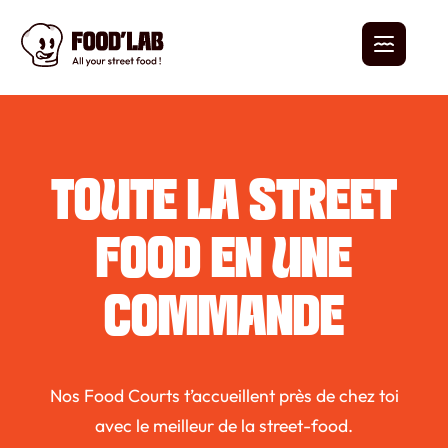
TOUTE LA STREET
FOOD EN UNE
COMMANDE
Nos Food Courts t’accueillent près de chez toi
avec le meilleur de la street-food.