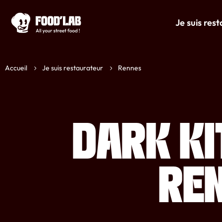
Je suis res
Accueil
Je suis restaurateur
Rennes
DARK KI
RE