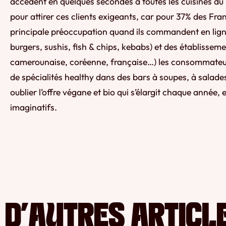
accèdent en quelques secondes à toutes les cuisines du 
pour attirer ces clients exigeants, car pour 37% des Franç
principale préoccupation quand ils commandent en ligne
burgers, sushis, fish & chips, kebabs) et des établisseme
camerounaise, coréenne, française…) les consommateurs
de spécialités healthy dans des bars à soupes, à salad
oublier l’offre végane et bio qui s’élargit chaque année, 
imaginatifs.
D’AUTRES ARTICL